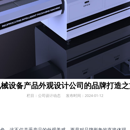
机械设备产品外观设计公司的品牌打造之
栏目：公司设计动态
发布时间：2024-01-12
色。这不仅关乎产品的外观美感，更是对品牌形象的直接体现。