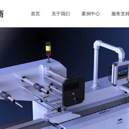
首页
关于我们
案例中心
服务支