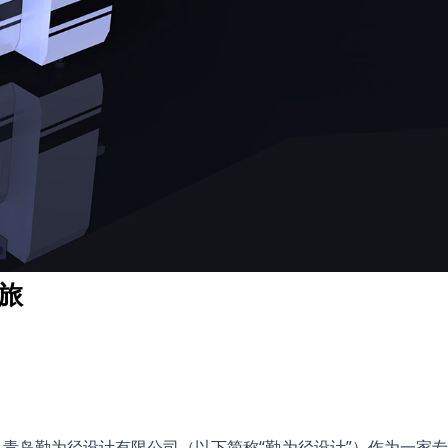
旅
青岛勤为径设计有限公司（以下简称“勤为径设计”）作为一家专