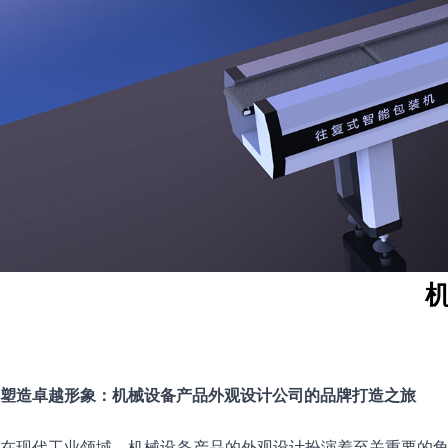
塑造卓越形象：机械设备产品外观设计公司的品牌打造之旅
在现代工业领域，机械设备产品的外观设计扮演着至关重要的角