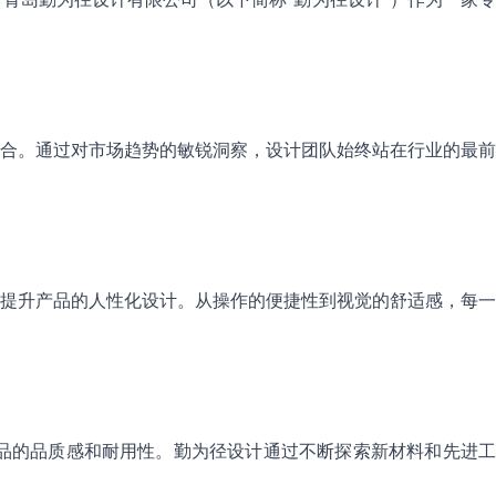
合。通过对市场趋势的敏锐洞察，设计团队始终站在行业的最前
提升产品的人性化设计。从操作的便捷性到视觉的舒适感，每一
品的品质感和耐用性。勤为径设计通过不断探索新材料和先进工