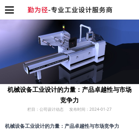
机械设备工业设计的力量：产品卓越性与市场
竞争力
栏目：公司设计动态
发布时间：2024-01-27
机械设备工业设计的力量：产品卓越性与市场竞争力