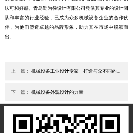
认可和好感。青岛勤为径设计有限公司凭借其专业的设计团
队和丰富的行业经验，已成为众多机械设备企业的合作伙
伴，为他们塑造卓越的品牌形象，助力其在市场中脱颖而
出。
上一篇：
机械设备工业设计专家：打造与众不同的产品体验
下一篇：
机械设备外观设计的力量