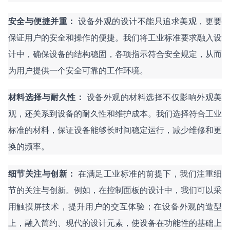
安全与便捷并重：
 设备外观的设计不能只追求美观，更要
保证用户的安全和操作的便捷。我们将工业标准要求融入设
计中，确保设备的结构稳固，各项指示符合安全规定，从而
为用户提供一个安全可靠的工作环境。
材料选择与耐久性：
 设备外观的材料选择不仅影响外观美
观，还关系到设备的耐久性和维护成本。我们选择符合工业
标准的材料，保证设备能够长时间稳定运行，减少维修和更
换的频率。
细节关注与创新：
 在满足工业标准的前提下，我们注重细
节的关注与创新。例如，在控制面板的设计中，我们可以采
用触摸屏技术，提升用户的交互体验；在设备外观的造型
上，融入简约、现代的设计元素，使设备在功能性的基础上