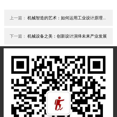
上一篇：
机械智造的艺术：如何运用工业设计原理优化机械设备外观？
下一篇：
机械设备之美：创新设计演绎未来产业发展