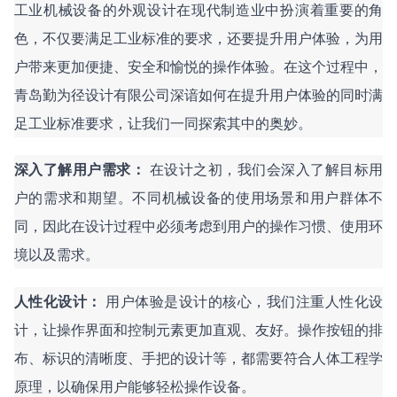
工业机械设备的外观设计在现代制造业中扮演着重要的角
色，不仅要满足工业标准的要求，还要提升用户体验，为用
户带来更加便捷、安全和愉悦的操作体验。在这个过程中，
青岛勤为径设计有限公司深谙如何在提升用户体验的同时满
足工业标准要求，让我们一同探索其中的奥妙。
深入了解用户需求：
 在设计之初，我们会深入了解目标用
户的需求和期望。不同机械设备的使用场景和用户群体不
同，因此在设计过程中必须考虑到用户的操作习惯、使用环
境以及需求。
人性化设计：
 用户体验是设计的核心，我们注重人性化设
计，让操作界面和控制元素更加直观、友好。操作按钮的排
布、标识的清晰度、手把的设计等，都需要符合人体工程学
原理，以确保用户能够轻松操作设备。