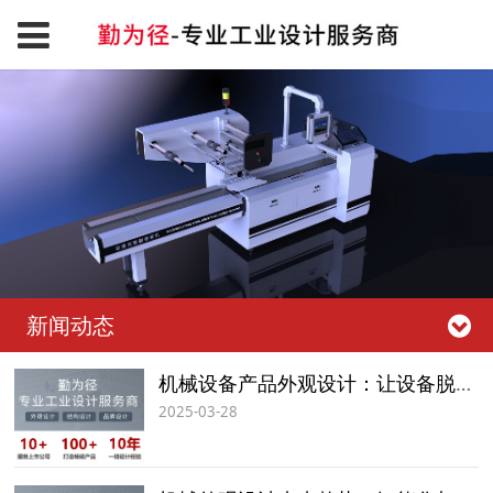
新闻动态
机械设备产品外观设计：让设备脱颖而出的创意策略
2025-03-28