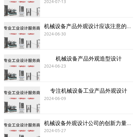
2024-07-13
机械设备产品外观设计应该注意的问题
2024-06-30
机械设备产品外观造型设计
2024-06-23
专注机械设备工业产品外观设计
2024-06-09
机械设备外观设计公司的创新力量体现在哪些地方
2024-05-27