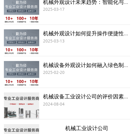
机械外观设计未来趋势：智能化与功能性的融合走向
2025-03-17
机械外观设计如何提升操作便捷性体验
2025-03-13
机械设备外观设计如何融入绿色制造与可持续发展理念？
2025-02-20
机械设备工业设计公司的评价因素有哪些
2024-08-04
机械工业设计公司